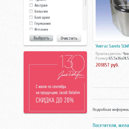
Gala
Австрия
Geberit
Бельгия
Gsi
Болгария
Gustavsberg
Германия
Ideal Standard
Испания
Ido
Италия
Очистить
Ifo
Польша
Imex
Унитаз Sanela SLW
Россия
Jacob Delafon
Турция
Производитель:
Чех
Jika
Размер:
65.5x36x74.
Финляндия
Kerasan
201857 руб.
Франция
Kopfgescheit
Чехия
Laufen
Чехия/Россия
Noken
Швейцария
Opoczno
Швецария
Roca
Швеция
Rosa
Sanita
Подробная информац
Sanita Lux
Santek
Santeri
Посетители, жела