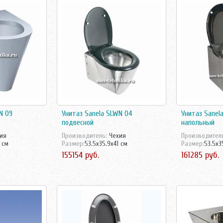
N 09
Унитаз Sanela SLWN 04
Унитаз Sanel
подвесной
напольный
ия
Производитель:
Чехия
Производител
 см
Размер:
53.5x35.9x41 см
Размер:
53.5x3
155154 руб.
161285 руб.