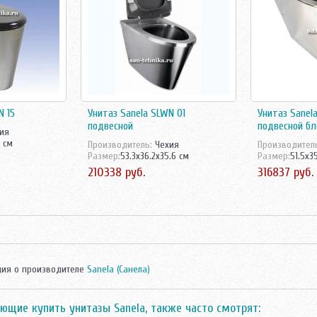
N 15
Унитаз Sanela SLWN 01
Унитаз Sanel
подвесной
подвесной б
ия
5 см
Производитель:
Чехия
Производител
Размер:
53.3x36.2x35.6 см
Размер:
51.5x3
210338 руб.
316837 руб.
ия о производителе
Sanela (Санела)
ющие купить унитазы Sanela, также часто смотрят: