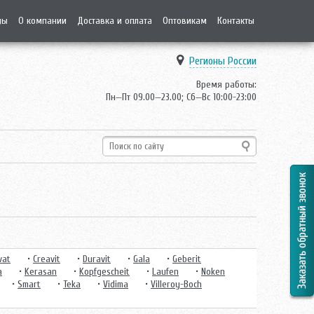
ды
О компании
Доставка и оплата
Оптовикам
Контакты
Регионы России
Время работы:
Пн—Пт 09.00—23.00; Сб—Вс 10:00-23:00
vat
•
Creavit
•
Duravit
•
Gala
•
Geberit
a
•
Kerasan
•
Kopfgescheit
•
Laufen
•
Noken
•
Smart
•
Teka
•
Vidima
•
Villeroy-Boch