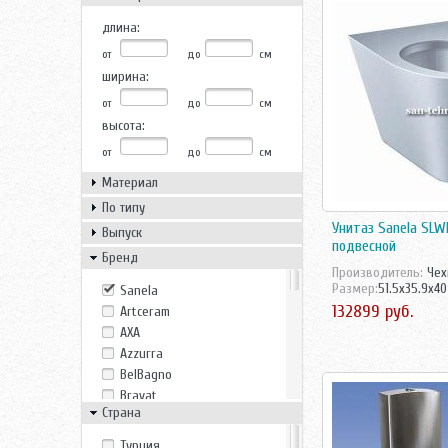
длина:
от
до
см
ширина:
от
до
см
высота:
от
до
см
Материал
По типу
Унитаз Sanela SLW
Выпуск
подвесной
Бренд
Производитель:
Чех
Размер:
51.5x35.9x40
Sanela
132899 руб.
Artceram
AXA
Azzurra
BelBagno
Bravat
Страна
Creavit
Duravit
Tурция