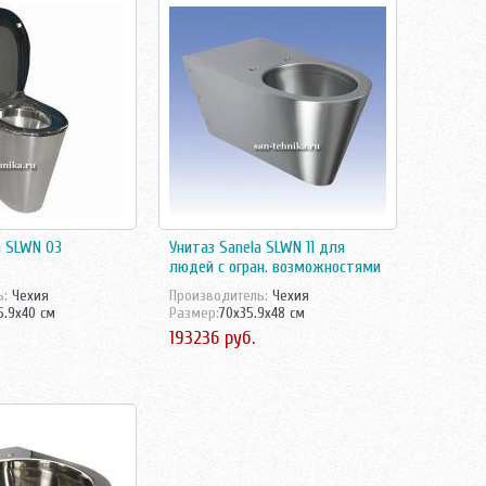
a SLWN 03
Унитаз Sanela SLWN 11 для
людей с огран. возможностями
ь:
Чехия
Производитель:
Чехия
5.9x40 см
Размер:
70x35.9x48 см
193236 руб.