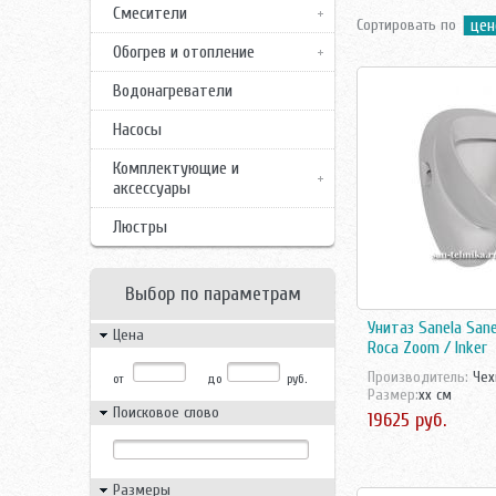
Смесители
Сортировать по
цен
Обогрев и отопление
Водонагреватели
Насосы
Комплектующие и
аксессуары
Люстры
Выбор по параметрам
Унитаз Sanela San
Цена
Roca Zoom / Inker
Производитель:
Чех
от
до
руб.
Размер:
xx см
Поисковое слово
19625 руб.
Размеры