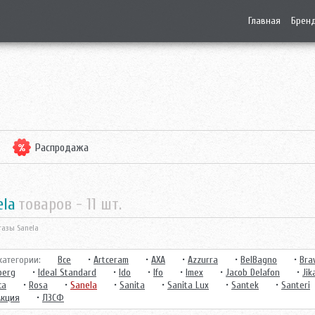
Главная
Брен
Распродажа
ela
товаров -
11
шт.
азы Sanela
атегории:
Все
•
Artceram
•
AXA
•
Azzurra
•
BelBagno
•
Bra
berg
•
Ideal Standard
•
Ido
•
Ifo
•
Imex
•
Jacob Delafon
•
Jik
ca
•
Rosa
•
Sanela
•
Sanita
•
Sanita Lux
•
Santek
•
Santeri
Акция
•
ЛЗСФ