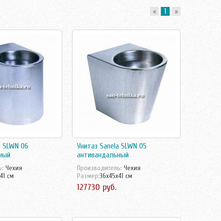
«
1
»
a SLWN 06
Унитаз Sanela SLWN 05
ный
антивандальный
ь:
Чехия
Производитель:
Чехия
41 см
Размер:
36x45x41 см
127730 руб.