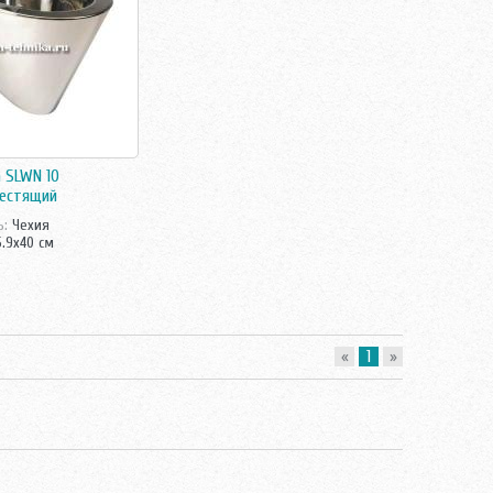
a SLWN 10
лестящий
ь:
Чехия
5.9x40 см
«
1
»