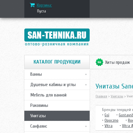
Корзина:
Пуста
КАТАЛОГ ПРОДУКЦИИ
Хиты продаж
Ванны
Душевые кабины и углы
Унитазы San
Мебель для ванной
Главная
>
Унитазы
> Унит
Раковины
Бренды текущей к
•
Gsi
•
Gustavs
Унитазы
•
Opoczno
•
Ro
•
Vitra
•
Vitra 
Санфаянс