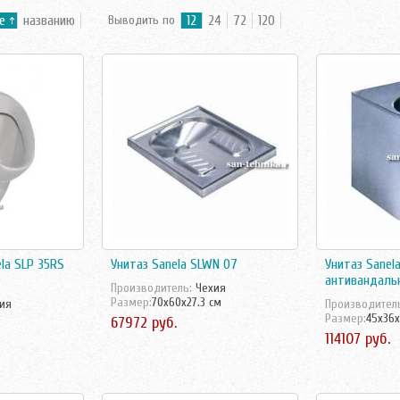
е
названию
Выводить по
12
24
72
120
ela SLP 35RS
Унитаз Sanela SLWN 07
Унитаз Sanel
антивандаль
Производитель:
Чехия
Размер:
70x60x27.3 см
ия
Производител
Размер:
45x36x
67972 руб.
114107 руб.