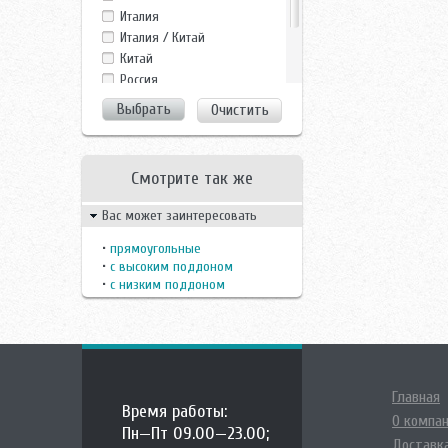
Fiinn
Италия
Frank
Италия / Китай
GROSSMAN
Китай
Gustavsberg
Росcия
LanMeng
Россия
Очистить
Maroni
Финляндия
Nautico
Швецария
Niagara
Швеция
Niagara Lux
Смотрите так же
Parly
Вас может заинтересовать
Potter
Potter N
•
прямоугольные
SEAN
•
с высоким поддоном
Teuco
•
с низким поддоном
Timo
Wasserfalle
Главная
Время работы:
О компа
Пн—Пт 09.00—23.00;
Доставка