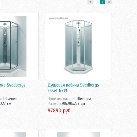
«
1
2
»
на Svedbergs
Душевая кабина Svedbergs
Faset 6719
ь:
Швеция
Производитель:
Швеция
227 см
Размер:
90x90x227 см
97890 руб.