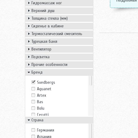
Подробная
Гидромассаж ног
Верхний душ
Толщина стекла (мм)
Сиденье в кабине
Термостатический смеситель
Турецкая баня
Вентилятор
Подсветка
Прочие особенности
Бренд
Svedbergs
Aquanet
Artex
Bas
Bolu
Cerutti
Страна
Eago
Erlit
Германия
ESBANO
Испания