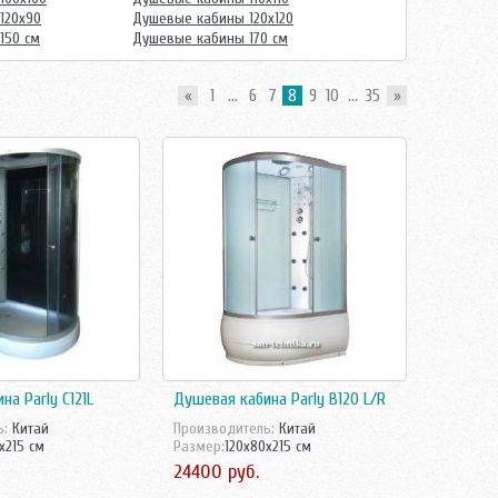
120х90
Душевые кабины 120х120
150 см
Душевые кабины 170 см
«
1
...
6
7
8
9
10
...
35
»
а Parly C121L
Душевая кабина Parly B120 L/R
ь:
Китай
Производитель:
Китай
x215 см
Размер:
120x80x215 см
24400 руб.