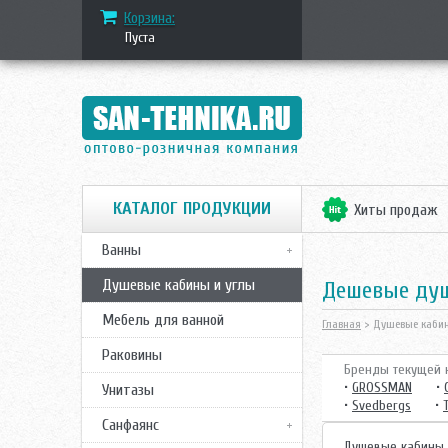
Корзина:
Пуста
КАТАЛОГ ПРОДУКЦИИ
Хиты продаж
Ванны
Душевые кабины и углы
Дешевые ду
Мебель для ванной
Главная
> Душевые каби
Раковины
Бренды текущей к
•
GROSSMAN
•
Унитазы
•
Svedbergs
•
Санфаянс
Душевые кабины 