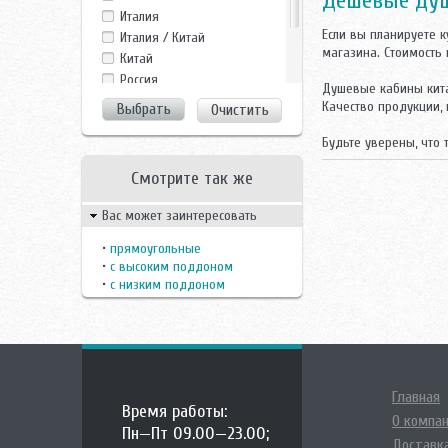
Дешевые ду
Frank
Италия
GROSSMAN
Если вы планируете 
Италия / Китай
Gustavsberg
магазина. Стоимость
Китай
LanMeng
Росcия
Душевые кабины кита
Maroni
Россия
Качество продукции,
Очистить
Nautico
Финляндия
Niagara
Швецария
Будьте уверены, что 
Niagara Lux
Швеция
Parly
Смотрите так же
Potter
Вас может заинтересовать
Potter N
SEAN
•
прямоугольные
Svedbergs
•
с высоким поддоном
Teuco
•
с низким поддоном
Timo
Wasserfalle
Главная
Время работы:
О компа
Пн—Пт 09.00—23.00;
Доставка