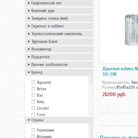
Гидромассаж ног
Верхний душ
Толщина стекла (мм)
Сиденье в кабине
Термостатический смеситель
Турецкая баня
Вентилятор
Подсветка
Прочие особенности
Душевая кабина Ni
Бренд
301-01N
Aquanet
Производитель:
Кит
Размер:
85x85x220 
Artex
26200 руб.
Bas
Bolu
Cerutti
Eago
Страна
Erlit
ESBANO
Германия
Fiinn
Испания