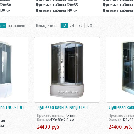
120х80
Душевые кабины 120х85
Душевые кабины 
130 см
Душевые кабины 140 см
Душевые кабины 
е
названию
Выводить по
12
24
72
120
inn F409-FULL
Душевая кабина Parly C120L
Душевая кабин
Производитель:
Китай
Производител
Размер:
120x80x215 см
Размер:
120x80
сия
 см
24400 руб.
24400 руб.