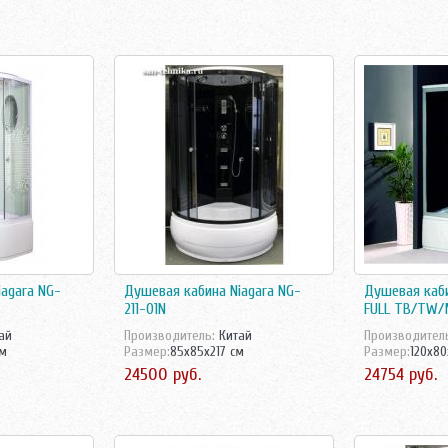
agara NG-
Душевая кабина Niagara NG-
Душевая каби
211-01N
FULL TB/TW
ай
Производитель:
Китай
Производител
см
Размер:
85x85x217 см
Размер:
120x80
24500 руб.
24754 руб.