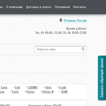
ды
О компании
Доставка и оплата
Оптовикам
Контакты
Регионы России
Время работы:
Пн—Пт 09.00—23.00; Сб—Вс 10:00-23:00
•
Eago
•
Erlit
•
ESBANO
•
Fiinn
•
Frank
Lux
•
Parly
•
Potter
•
Potter N
•
SEAN
100х100
Душевые кабины 110х110