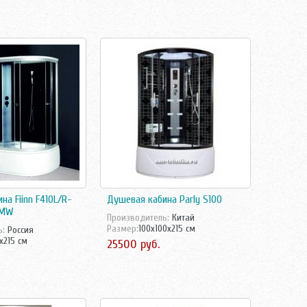
на Fiinn F410L/R-
Душевая кабина Parly S100
/MW
Производитель:
Китай
Размер:
100x100x215 см
ь:
Росcия
x215 см
25500 руб.