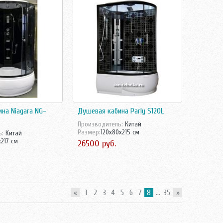
на Niagara NG-
Душевая кабина Parly S120L
Производитель:
Китай
Размер:
120x80x215 см
ь:
Китай
217 см
26500 руб.
«
1
2
3
4
5
6
7
8
...
35
»