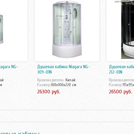
agara NG-
Душевая кабина Niagara NG-
Душевая каби
309-01N
212-01N
ай
Производитель:
Китай
Производител
см
Размер:
100x100x220 см
Размер:
95x95x
26300 руб.
26500 руб.