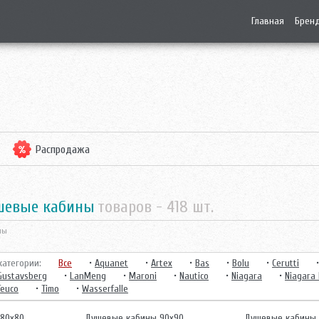
Главная
Брен
Распродажа
шевые кабины
товаров -
418
шт.
ны
атегории:
Все
•
Aquanet
•
Artex
•
Bas
•
Bolu
•
Cerutti
Gustavsberg
•
LanMeng
•
Maroni
•
Nautico
•
Niagara
•
Niagara 
Teuco
•
Timo
•
Wasserfalle
80х80
Душевые кабины 90х90
Душевые кабины 