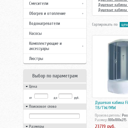
Смесители
Душевые кабины 
Душевые кабины 
Обогрев и отопление
Водонагреватели
Сортировать по
цен
Насосы
Комплектующие и
аксессуары
Люстры
Выбор по параметрам
Цена
от
до
руб.
Душевая кабина Fi
Поисковое слово
TB/TW/MW
Производитель:
Рос
Размер:
100x100x215
23719 руб.
Размеры