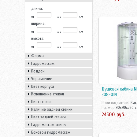
длина:
от
до
см
ширина:
от
до
см
высота:
от
до
см
Форма
Гидромассаж
Поддон
Управление
Цвет корпуса
Душевая кабина Ni
Исполнение стекол
308-01N
Цвет стекол
Производитель:
Кит
Размер:
90x90x220 
Наличие задней стенки
24500 руб.
Цвет задней стенки
Гидромассаж спины
Боковой гидромассаж