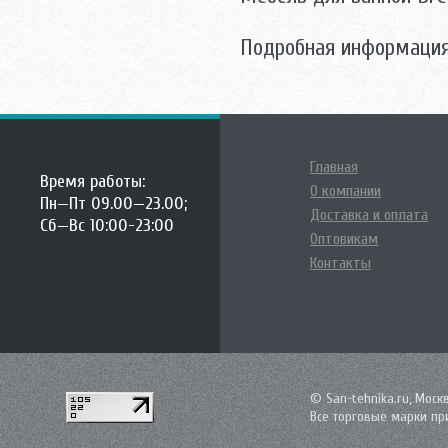
Tessoro
Triton
Подробная информация
Velvex
Vidima
Villeroy-Boch
Аква Родос
Акватон
Аллигатор-мебель
Главная
Время работы:
АСБ мебель
О компании
Пн—Пт 09.00—23.00;
Атолл
Доставка и оплата
Сб—Вс 10:00-23:00
Норта-Аква
Оптовикам
Оника
Контакты
Санта
© San-tehnika.ru, Моск
Все торговые марки пр