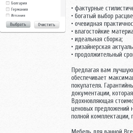
Clarberg
Болгария
Dreja
• фактурные стилистич
Германия
Duravit
• богатый выбор расцв
Испания
EuroBagno
Италия
• очевидная практичнос
Очистить
Evulla
Китай
• влагостойкие матери
GamaDecor
Росcия
• идеальная сборка;
Ideal Standard
Россия
Ifo
• дизайнерская актуал
Росссия
Iside
Турция
• продолжительный сро
La Tezza
Украина
La Tezza,Tessoro
Чехия
Предлагая вам лучшую
Laufen
Швейцария
Nautico
обеспечивает максимал
Швеция
Perfect House
покупателя. Гарантийн
Ravak
документации, которая
Roca
Вдохновляющая стоимо
Runo
Sanovit
ценовых предложений н
Sanstar
полной комплектации, 
Santek
Sanvit
Мебель для ванной Bre
Shiro