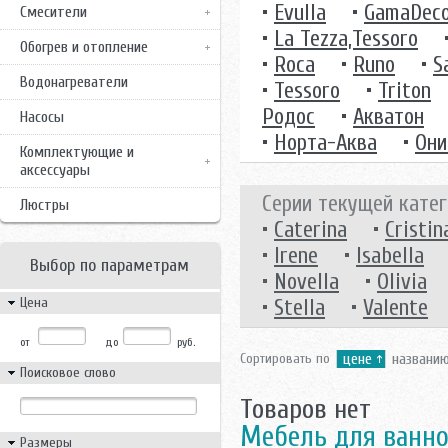
•
Evulla
•
GamaDec
Смесители
•
La Tezza,Tessoro
Обогрев и отопление
•
Roca
•
Runo
•
S
Водонагреватели
•
Tessoro
•
Triton
Родос
•
Акватон
Насосы
•
Норта-Аква
•
Они
Комплектующие и
аксессуары
Серии текущей катег
Люстры
•
Caterina
•
Cristin
•
Irene
•
Isabella
Выбор по параметрам
•
Novella
•
Olivia
Цена
•
Stella
•
Valente
от
до
руб.
Сортировать по
цене
названи
Поисковое слово
Товаров нет
Мебель для ванно
Размеры