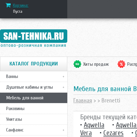
Корзина:
Пуста
КАТАЛОГ ПРОДУКЦИИ
Хиты продаж
Расп
Ванны
Душевые кабины и углы
Mебель для ванной B
Мебель для ванной
Главная
>
> Brenetti
Раковины
Бренды текущей кат
Унитазы
•
Aqwella
•
Aqwella
Санфаянс
Vera
•
Cezares
•