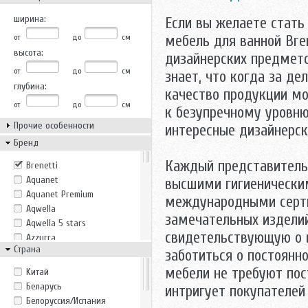
ширина:
Если вы желаете стать
от
до
см
мебель для ванной Bre
высота:
дизайнерских предмето
от
до
см
знает, что когда за де
глубина:
качество продукции мо
от
до
см
к безупречному уровн
Прочие особенности
интересные дизайнерск
Бренд
Каждый представитель
Brenetti
Aquanet
высшими гигиенически
Aquanet Premium
международными серти
Aqwella
замечательных изделий
Aqwella 5 stars
свидетельствующую о в
Azzurra
Страна
Belux
заботиться о постоянн
Bricklaer
мебели не требуют пос
Kитай
Casa Vera
Беларусь
интригует покупателе
Cezares
Белоруссия/Испания