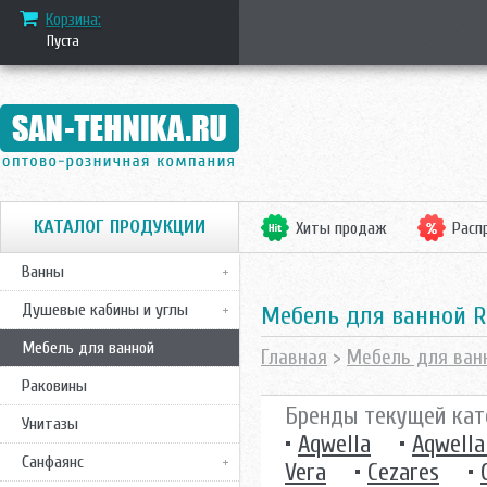
Корзина:
Пуста
КАТАЛОГ ПРОДУКЦИИ
Хиты продаж
Расп
Ванны
Душевые кабины и углы
Mебель для ванной 
Мебель для ванной
Главная
>
Мебель для ван
Раковины
Бренды текущей кат
Унитазы
•
Aqwella
•
Aqwella
Санфаянс
Vera
•
Cezares
•