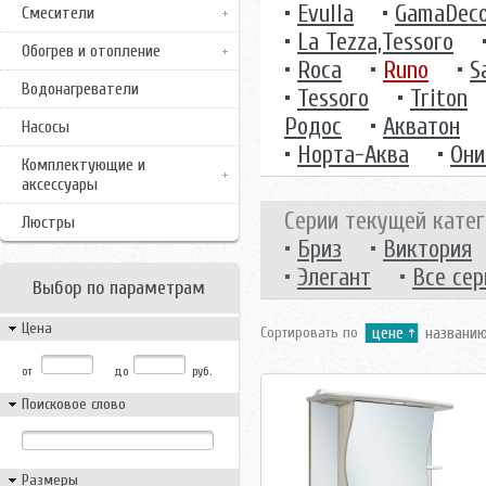
•
Evulla
•
GamaDec
Смесители
•
La Tezza,Tessoro
Обогрев и отопление
•
Roca
•
Runo
•
S
Водонагреватели
•
Tessoro
•
Triton
Родос
•
Акватон
Насосы
•
Норта-Аква
•
Они
Комплектующие и
аксессуары
Серии текущей катег
Люстры
•
Бриз
•
Виктория
•
Элегант
•
Все сер
Выбор по параметрам
Цена
Сортировать по
цене
названи
от
до
руб.
Поисковое слово
Размеры