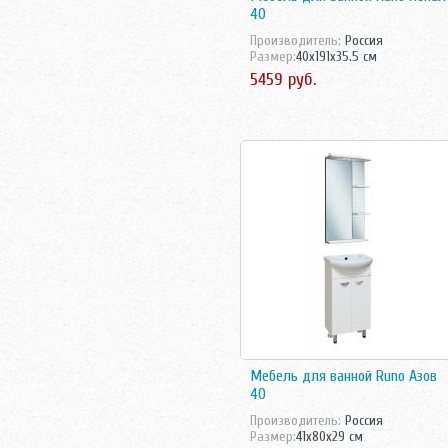
40
Triton
Velvex
Производитель:
Россия
Размер:
40x191x35.5 см
Vidima
5459 руб.
Villeroy-Boch
Аква Родос
Акватон
Аллигатор-мебель
АСБ мебель
Атолл
Норта-Аква
Оника
Санта
Мебель для ванной Runo Азов
40
Производитель:
Россия
Размер:
41x80x29 см