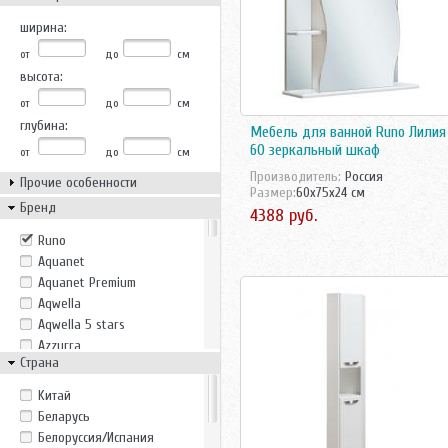
ширина:
от
до
см
высота:
от
до
см
глубина:
Мебель для ванной Runo Лилия
60 зеркальный шкаф
от
до
см
Производитель:
Россия
Прочие особенности
Размер:
60x75x24 см
Бренд
4388 руб.
Runo
Aquanet
Aquanet Premium
Aqwella
Aqwella 5 stars
Azzurra
Страна
Belux
Bricklaer
Kитай
Casa Vera
Беларусь
Cezares
Белоруссия/Испания