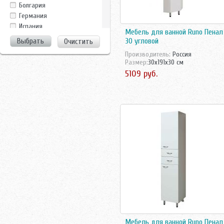
Clarberg
Болгария
Dreja
Германия
Duravit
Испания
Мебель для ванной Runo Пенал
EuroBagno
Италия
30 угловой
Очистить
Evulla
Китай
GamaDecor
Производитель:
Россия
Росcия
Размер:
30x191x30 см
Ideal Standard
Россия
5109 руб.
Ifo
Росссия
Iside
Турция
La Tezza
Украина
La Tezza,Tessoro
Чехия
Laufen
Швейцария
Nautico
Швеция
Perfect House
Ravak
Roca
Sanovit
Sanstar
Santek
Sanvit
Shiro
Tessoro
Мебель для ванной Runo Пенал