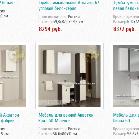
2 белая
Тумба-умывальник Альтаир 62
Тумба-умыва
угловой бело-серая
левая бело-
cия
,0 см
Производитель:
Росcия
Производител
Размер:
59,8x82,0x59,8 см
Размер:
61,0x72
й Акватон
Мебель для ванной Акватон
Мебель для 
ь фабрик
Крит 60 М венге
Лиана 60
сия
Производитель:
Россия
Производител
.5 см
Размер:
56.6x80x31 см
Размер:
56.6x8