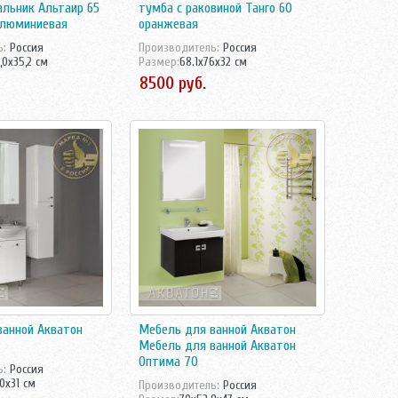
льник Альтаир 65
тумба с раковиной Танго 60
алюминиевая
оранжевая
ь:
Росcия
Производитель:
Россия
,0x35,2 см
Размер:
68.1x76x32 см
ванной Акватон
Мебель для ванной Акватон
Мебель для ванной Акватон
Оптима 70
ь:
Россия
0x31 см
Производитель:
Росcия