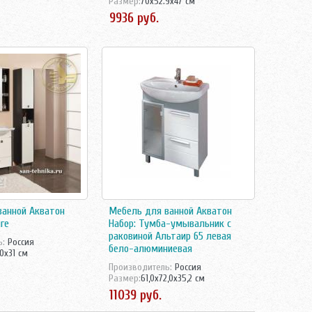
Размер:
70x52.9x47 см
ванной Акватон
Мебель для ванной Акватон
нге
Набор: Тумба-умывальник с
раковиной Альтаир 65 левая
ь:
Россия
бело-алюминиевая
0x31 см
Производитель:
Росcия
Размер:
61,0x72,0x35,2 см