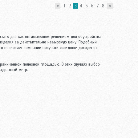
«
1
2
3
4
5
6
7
8
»
 стать для вас оптимальным решением для обустройства
изделия за действительно невысокую цену. Подобный
Это позволяет компании получать солидные доходы от
граниченной полезной площадью. В этих случаях выбор
адратный метр.