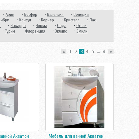
•
Ария
•
Босфор
•
Валенсия
•
Венеция
либри
•
Консул
•
Корнер
•
Кристалл
•
Лас-
о
•
Наварра
•
Норма
•
Онда
•
Отель
•
Турин
•
Флоренция
•
Эклипс
•
Эмили
«
1
2
3
4
5
...
8
»
ванной Акватон
Мебель для ванной Акватон