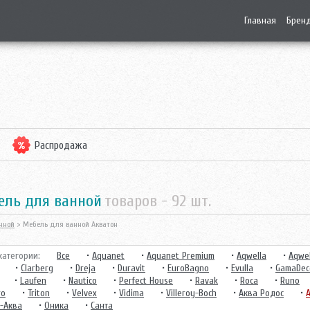
Главная
Брен
Распродажа
бель для ванной
товаров -
92
шт.
нной
> Мебель для ванной Акватон
атегории:
Все
•
Aquanet
•
Aquanet Premium
•
Aqwella
•
Aqwel
•
Clarberg
•
Dreja
•
Duravit
•
EuroBagno
•
Evulla
•
GamaDec
•
Laufen
•
Nautico
•
Perfect House
•
Ravak
•
Roca
•
Runo
ro
•
Triton
•
Velvex
•
Vidima
•
Villeroy-Boch
•
Аква Родос
•
-Аква
•
Оника
•
Санта