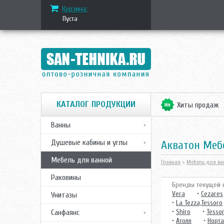
Корзина:
Пуста
КАТАЛОГ ПРОДУКЦИИ
Хиты продаж
Ванны
Душевые кабины и углы
Акватон Ме
Мебель для ванной
Главная
>
Мебель для ва
Раковины
Бренды текущей к
Vera
•
Cezares
Унитазы
•
La Tezza,Tessoro
•
Shiro
•
Tesso
Санфаянс
•
Атолл
•
Норта