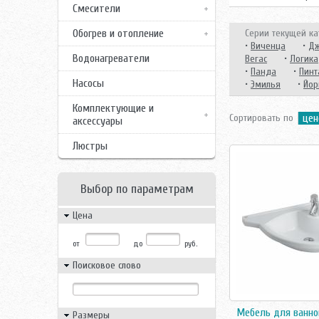
Смесители
Обогрев и отопление
Серии текущей ка
•
Виченца
•
Д
Водонагреватели
Вегас
•
Логика
•
Панда
•
Пинт
Насосы
•
Эмилья
•
Йор
Комплектующие и
Сортировать по
цен
аксессуары
Люстры
Выбор по параметрам
Цена
от
до
руб.
Поисковое слово
Мебель для ванно
Размеры