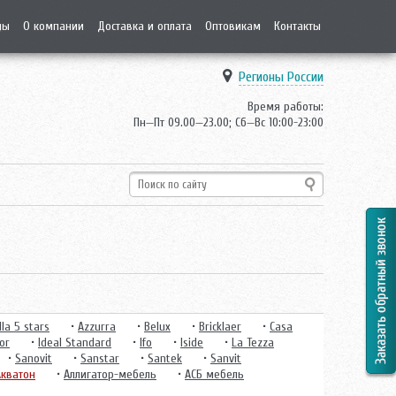
ды
О компании
Доставка и оплата
Оптовикам
Контакты
Регионы России
Время работы:
Пн—Пт 09.00—23.00; Сб—Вс 10:00-23:00
la 5 stars
•
Azzurra
•
Belux
•
Bricklaer
•
Casa
or
•
Ideal Standard
•
Ifo
•
Iside
•
La Tezza
•
Sanovit
•
Sanstar
•
Santek
•
Sanvit
Акватон
•
Аллигатор-мебель
•
АСБ мебель