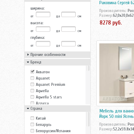
Раковина Сергей 6
ширина:
Производитель:
Рос
Размер:
62,0x20,0x62
от
до
см
высота:
от
до
см
глубина:
от
до
см
Прочие особенности
Бренд
Акватон
Aquanet
Aquanet Premium
Aqwella
Aqwella 5 stars
Azzurra
Страна
Belux
Мебель для ванно
Bricklaer
Йорк 50 mini Ясен
Kитай
Casa Vera
Производитель:
Рос
Беларусь
Cezares
Размер:
52.2x59.8x34
Белоруссия/Испания