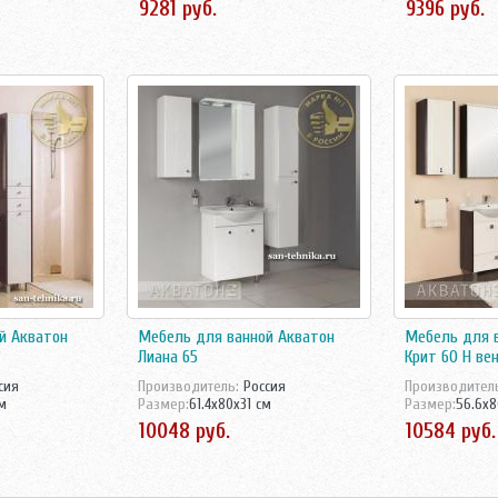
й Акватон
Мебель для ванной Акватон
Мебель для 
Лиана 65
Крит 60 Н ве
сия
Производитель:
Россия
Производител
см
Размер:
61.4x80x31 см
Размер:
56.6x8