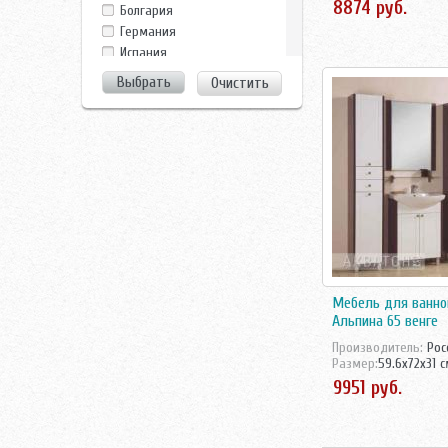
Clarberg
Болгария
Dreja
Германия
Duravit
Испания
EuroBagno
Италия
Очистить
Evulla
Китай
GamaDecor
Росcия
Ideal Standard
Россия
Ifo
Росссия
Iside
Турция
La Tezza
Украина
La Tezza,Tessoro
Чехия
Laufen
Швейцария
Nautico
Швеция
Perfect House
Ravak
Мебель для ванно
Roca
Альпина 65 венге
Runo
Производитель:
Рос
Sanovit
Размер:
59.6x72x31 
Sanstar
Santek
Sanvit
Shiro