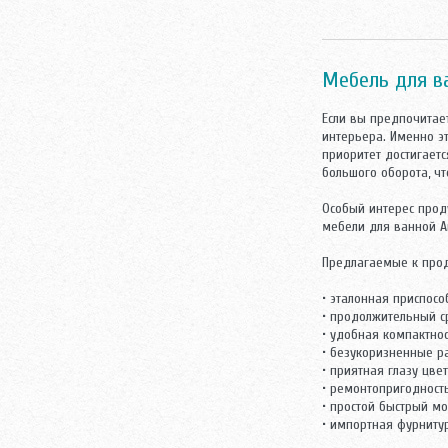
Tessoro
Triton
Velvex
Мебель для в
Vidima
Villeroy-Boch
Если вы предпочитае
Аква Родос
интерьера. Именно э
Аллигатор-мебель
приоритет достигает
АСБ мебель
большого оборота, чт
Атолл
Норта-Аква
Особый интерес прод
Оника
мебели для ванной А
Санта
Предлагаемые к про
• эталонная приспос
• продолжительный с
• удобная компактно
• безукоризненные р
• приятная глазу цве
• ремонтопригодность
• простой быстрый м
• импортная фурниту