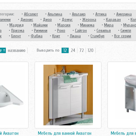
тегории:
•
Абсолют
•
Альпина
•
Альтаир
•
Аттика
•
Америна
жимми
•
Дионис
•
Диор
•
Домус
•
Жерона
•
Караван
•
Ко
•
Мадрид
•
Майами
•
Марсия
•
Минима
•
Мира
•
Муран
а
•
Призма
•
Римини
•
Роко
•
Сайгон
•
Севилья
•
Симпл
к
•
Блент
•
Фабиа
•
Крит
•
Лиана
•
Стамбул
•
Все серии
е
названию
Выводить по
12
24
72
120
й Акватон
Мебель для ванной Акватон
Мебель для 