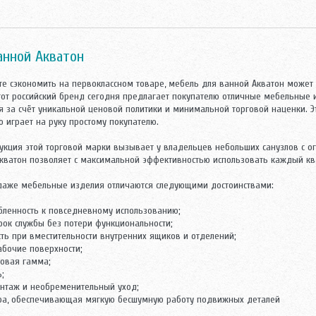
анной Акватон
те сэкономить на первоклассном товаре, мебель для ванной Акватон может
тот российский бренд сегодня предлагает покупателю отличные мебельные 
ся за счёт уникальной ценовой политики и минимальной торговой наценки. 
о играет на руку простому покупателю.
укция этой торговой марки вызывает у владельцев небольших санузлов с о
кватон позволяет с максимальной эффективностью использовать каждый кв
даже мебельные изделия отличаются следующими достоинствами:
обленность к повседневному использованию;
рок службы без потери функциональности;
сть при вместительности внутренних ящиков и отделений;
абочие поверхности;
товая гамма;
;
онтаж и необременительный уход;
ра, обеспечивающая мягкую бесшумную работу подвижных деталей