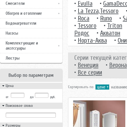
•
Evulla
•
GamaDec
Смесители
•
La Tezza,Tessoro
Обогрев и отопление
•
Roca
•
Runo
•
S
Водонагреватели
•
Tessoro
•
Triton
Родос
•
Акватон
Насосы
•
Норта-Аква
•
Они
Комплектующие и
аксессуары
Серии текущей катег
Люстры
•
Венеция
•
Верона
•
Все серии
Выбор по параметрам
Цена
Сортировать по
цене
названи
от
до
руб.
Поисковое слово
Размеры