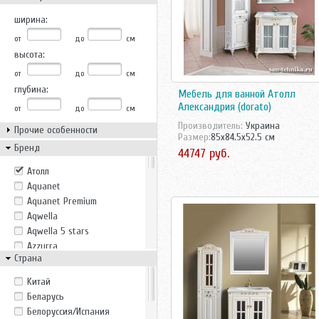
ширина:
от
до
см
высота:
от
до
см
глубина:
Мебель для ванной Атолл
Александрия (dorato)
от
до
см
Производитель:
Украина
Прочие особенности
Размер:
85x84.5x52.5 см
Бренд
44747 руб.
Атолл
Aquanet
Aquanet Premium
Aqwella
Aqwella 5 stars
Azzurra
Страна
Belux
Bricklaer
Kитай
Casa Vera
Беларусь
Cezares
Белоруссия/Испания