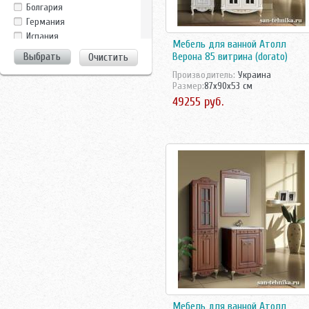
Clarberg
Болгария
Dreja
Германия
Duravit
Испания
Мебель для ванной Атолл
EuroBagno
Италия
Верона 85 витрина (dorato)
Очистить
Evulla
Китай
GamaDecor
Производитель:
Украина
Росcия
Размер:
87x90x53 см
Ideal Standard
Россия
49255 руб.
Ifo
Росссия
Iside
Турция
La Tezza
Украина
La Tezza,Tessoro
Чехия
Laufen
Швейцария
Nautico
Швеция
Perfect House
Ravak
Roca
Runo
Sanovit
Sanstar
Santek
Sanvit
Shiro
Мебель для ванной Атолл