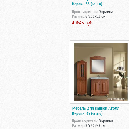
Верона 65 (scuro)
Tessoro
Triton
Производитель:
Украина
Размер:
67x90x53 см
Velvex
49645 руб.
Vidima
Villeroy-Boch
Аква Родос
Акватон
Аллигатор-мебель
АСБ мебель
Норта-Аква
Оника
Санта
Мебель для ванной Атолл
Верона 85 (scuro)
Производитель:
Украина
Размер:
87x90x53 см