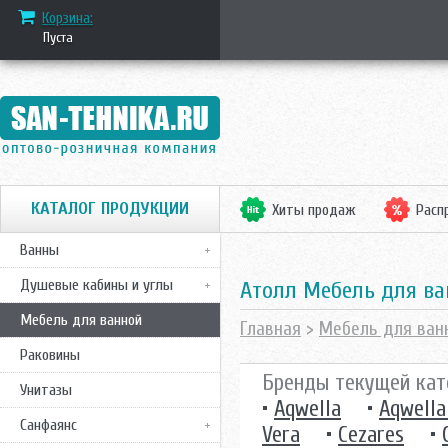
Корзина:
Пуста
КАТАЛОГ ПРОДУКЦИИ
Хиты продаж
Расп
Ванны
Душевые кабины и углы
Атолл Мебель для в
Мебель для ванной
Главная
>
Мебель для ван
Раковины
Бренды текущей кат
Унитазы
•
Aqwella
•
Aqwella
Санфаянс
Vera
•
Cezares
•