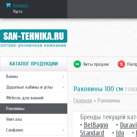
Корзина:
Пуста
КАТАЛОГ ПРОДУКЦИИ
Хиты продаж
Расп
Ванны
Душевые кабины и углы
Раковины 100 см
тов
Мебель для ванной
Главная
> Раковины
Раковины
Бренды текущей кат
Унитазы
•
BelBagno
•
Duravi
Санфаянс
Standard
•
Ido
•