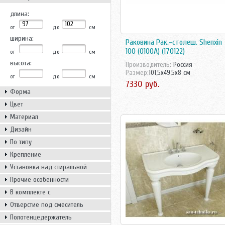
длина:
от
до
см
ширина:
Раковина Рак.-столеш. Shenxin
100 (0100А) (170122)
от
до
см
высота:
Производитель:
Росcия
Размер:
101,5x49,5x8 см
от
до
см
7330 руб.
Форма
Цвет
Материал
Дизайн
По типу
Крепление
Установка над стиральной
машиной
Прочие особенности
В комплекте с
Отверстие под смеситель
Полотенцедержатель