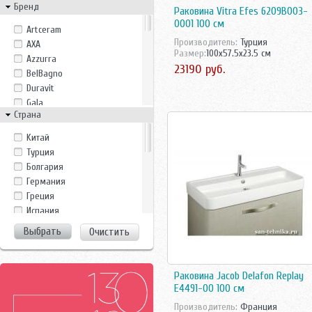
Бренд
Раковина Vitra Efes 6209B003-
0001 100 см
Artceram
Производитель:
Турция
AXA
Размер:
100x57.5x23.5 см
Azzurra
23190 руб.
BelBagno
Duravit
Gala
Страна
Gsi
Gustavsberg
Kитай
Ideal Standard
Tурция
Ido
Болгария
Ifo
Германия
Imex
Греция
Jacob Delafon
Испания
Jika
Италия
Очистить
Laufen
Китай
Monte Bianco
Росcия
Noken
Россия
Раковина Jacob Delafon Replay
Perfect House
Турция
E4491-00 100 см
Pyramis
Финляндия
Производитель:
Франция
Ravak