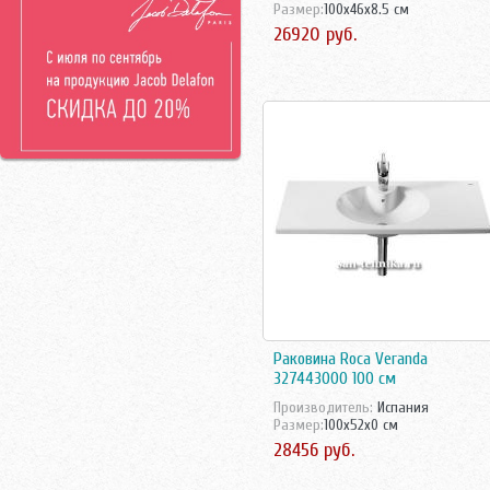
Франция
Размер:
100x46x8.5 см
Roca
Чехия
26920 руб.
Rosa
Чехия/Россия
Sanela
Швейцария
Sanita
Швецария
Sanita Lux
Швеция
Santek
Santeri
Smart
Teka
Vidima
Villeroy-Boch
Vitra
Vitra Акция
ЛЗСФ
Раковина Roca Veranda
327443000 100 см
Производитель:
Испания
Размер:
100x52x0 см
28456 руб.