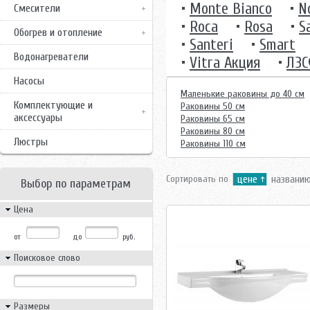
•
Monte Bianco
•
N
Смесители
•
Roca
•
Rosa
•
S
Обогрев и отопление
•
Santeri
•
Smart
Водонагреватели
•
Vitra Акция
•
ЛЗ
Насосы
Маленькие раковины до 40 см
Комплектующие и
Раковины 50 см
аксессуары
Раковины 65 см
Раковины 80 см
Люстры
Раковины 110 см
Сортировать по
цене
названи
Выбор по параметрам
Цена
от
до
руб.
Поисковое слово
Размеры