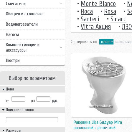
•
Monte Bianco
•
N
Смесители
•
Roca
•
Rosa
•
S
Обогрев и отопление
•
Santeri
•
Smart
Водонагреватели
•
Vitra Акция
•
ЛЗ
Насосы
Сортировать по
цене
названи
Комплектующие и
аксессуары
Люстры
Выбор по параметрам
Цена
от
до
руб.
Поисковое слово
Раковина Jika Видуар Mira
напольный с решеткой
Размеры