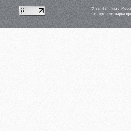
© San-tehnika.ru, Моск
Все торговые марки пр