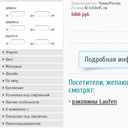
Производитель:
Чехия/Россия
длина:
Размер:
42.5x50x45 см
6466 руб.
от
до
см
ширина:
от
до
см
высота:
от
до
см
Форма
Подробная ин
Цвет
Материал
Дизайн
Посетители, желающ
По типу
Крепление
смотрят:
Установка над стиральной
•
раковины Laufen
машиной
Прочие особенности
В комплекте с
Отверстие под смеситель
Полотенцедержатель