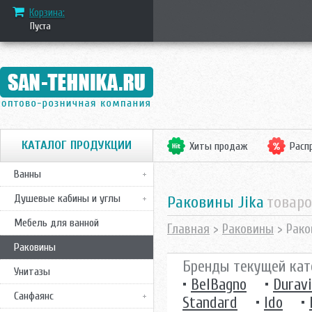
Корзина:
Пуста
КАТАЛОГ ПРОДУКЦИИ
Хиты продаж
Расп
Ванны
Душевые кабины и углы
Раковины Jika
товаро
Мебель для ванной
Главная
>
Раковины
> Рако
Раковины
Бренды текущей кат
Унитазы
•
BelBagno
•
Duravi
Санфаянс
Standard
•
Ido
•