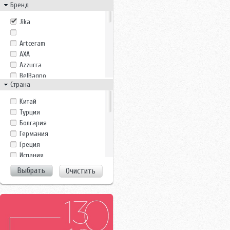
Бренд
Jika
Artceram
AXA
Azzurra
BelBagno
Страна
Duravit
Gala
Kитай
Gsi
Tурция
Gustavsberg
Болгария
Ideal Standard
Германия
Ido
Греция
Ifo
Испания
Imex
Италия
Очистить
Jacob Delafon
Китай
Laufen
Росcия
Monte Bianco
Россия
Noken
Турция
Perfect House
Финляндия
Pyramis