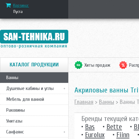
Корзина:
Пуста
КАТАЛОГ ПРОДУКЦИИ
Хиты продаж
Расп
Ванны
Душевые кабины и углы
Акриловые ванны Tri
Мебель для ванной
Главная
>
Ванны
> Ванны T
Раковины
Бренды текущей кат
Унитазы
•
Bas
•
Bette
•
B
Санфаянс
•
Eurolux
•
Fiinn