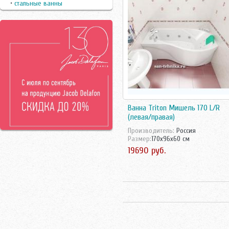
•
стальные ванны
Riho
Roca
Santek
Timo
Vagnerplast
Vidima
Villeroy-Boch
Vitra
Вiz
Ручки
Ванна Triton Мишель 170 L/R
Санта
(левая/правая)
Производитель:
Россия
Размер:
170x96x60 см
19690 руб.