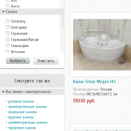
Bas
Bette
Страна
BLB
CRW
Germany
Duravit
Болгария
Eago
Германия
Estap
Германия/Китай
Eurolux
Голландия
Fiinn
Испания
Frank
Италия
Очистить
GROSSMAN
Китай
Indeo
Португалия
Jacob Delafon
Росcия
Jacuzzi
Смотрите так же
Ванна Triton Медея 143
Россия
Jika
Росссия
Производитель:
Россия
Вас может заинтересовать
Kaldewei
Размер:
142.5x142.5x63.5 см
Словакия
Marka 1
19030 руб.
Турция
•
угловые ванны
Mauersberger
•
прямоугольные ванны
Финляндия
Monte Bianco
•
овальные ванны
Франция
•
круглые ванны
Novokuznetsk
Чехия
•
асимметричные ванны
Potter
Чехия/Россия
•
чугунные ванны
Ravak