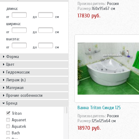
Производитель:
Россия
длина:
Размер:
160x95x67 см
17830 руб.
от
до
см
ширина:
от
до
см
высота:
от
до
см
Форма
Цвет
Гидромассаж
Литраж (л.)
Материал
Прочие особенности
Бренд
Ванна Triton Синди 125
Triton
Производитель:
Россия
Aquanet
Размер:
125x125x64 см
Aquatek
18970 руб.
Bach