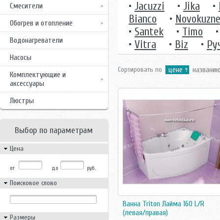
•
Jacuzzi
•
Jika
•
Смесители
Bianco
•
Novokuzne
Обогрев и отопление
•
Santek
•
Timo
Водонагреватели
•
Vitra
•
Вiz
•
Ру
Насосы
Сортировать по
цене
названи
Комплектующие и
аксессуары
Люстры
Выбор по параметрам
Цена
от
до
руб.
Поисковое слово
Ванна Triton Лайма 160 L/R
(левая/правая)
Размеры