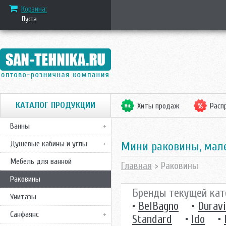
Корзина:
Пуста
КАТАЛОГ ПРОДУКЦИИ
Хиты продаж
Расп
Ванны
Душевые кабины и углы
Мини раковины, ма
Мебель для ванной
Главная
> Раковины
Раковины
Бренды текущей кат
Унитазы
•
BelBagno
•
Duravi
Санфаянс
Standard
•
Ido
•