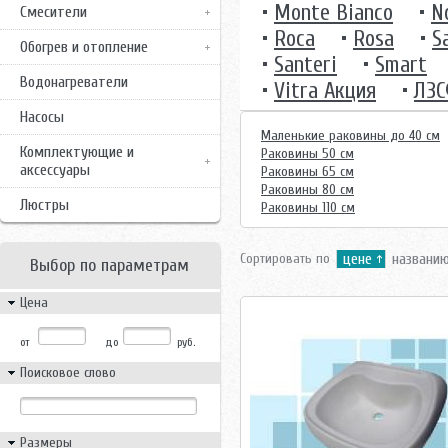
•
Monte Bianco
•
N
Смесители
•
Roca
•
Rosa
•
S
Обогрев и отопление
•
Santeri
•
Smart
Водонагреватели
•
Vitra Акция
•
ЛЗ
Насосы
Маленькие раковины до 40 см
Комплектующие и
Раковины 50 см
аксессуары
Раковины 65 см
Раковины 80 см
Люстры
Раковины 110 см
Сортировать по
цене
названи
Выбор по параметрам
Цена
от
до
руб.
Поисковое слово
Размеры