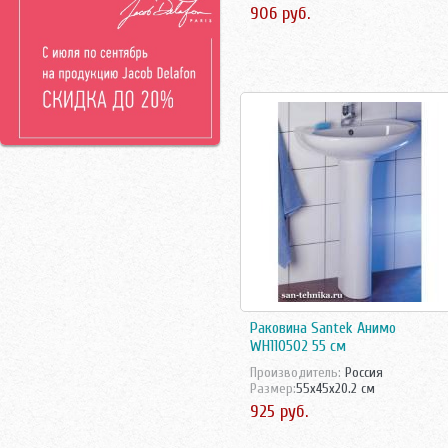
Франция
906 руб.
Roca
Чехия
Rosa
Чехия/Россия
Sanela
Швейцария
Sanita
Швецария
Sanita Lux
Швеция
Santek
Santeri
Smart
Teka
Vidima
Villeroy-Boch
Vitra
Vitra Акция
ЛЗСФ
Раковина Santek Анимо
WH110502 55 см
Производитель:
Россия
Размер:
55x45x20.2 см
925 руб.