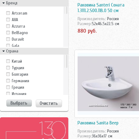
Бренд
Раковина Santeri Соната
1.3111.2.S00.11B.0 50 см
Artceram
Производитель:
Россия
AXA
Размер:
52x46.5x22.5 см
Azzurra
880 руб.
BelBagno
Duravit
Gala
Страна
Gsi
Gustavsberg
Kитай
Ideal Standard
Tурция
Ido
Болгария
Ifo
Германия
Imex
Греция
Jacob Delafon
Испания
Jika
Италия
Очистить
Laufen
Китай
Monte Bianco
Росcия
Noken
Россия
Раковина Sanita Веер
Perfect House
Турция
Pyramis
Производитель:
Россия
Финляндия
Размер:
36x36x17 см
Ravak