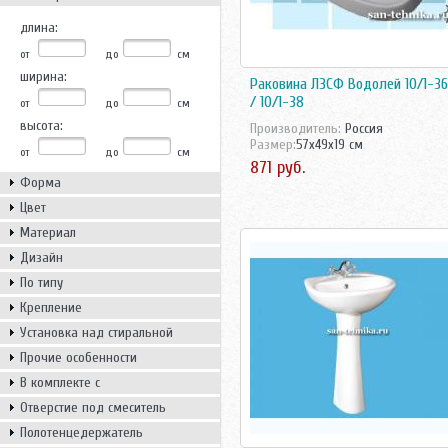
длина:
от
до
см
ширина:
Раковина ЛЗСФ Водолей 10/1-36
/ 10/1-38
от
до
см
высота:
Производитель:
Россия
Размер:
57x49x19 см
от
до
см
871 руб.
Форма
Цвет
Материал
Дизайн
По типу
Крепление
Установка над стиральной
машиной
Прочие особенности
В комплекте с
Отверстие под смеситель
Полотенцедержатель